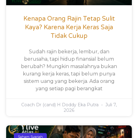
Kenapa Orang Rajin Tetap Sulit
Kaya? Karena Kerja Keras Saja
Tidak Cukup
Sudah rajin bekerja, lembur, dan
berusaha, tapi hidup finansial belum
berubah? Mungkin masalahnya bukan
kurang kerja keras, tapi belum punya
sistem uang yang bekerja. Ada orang
yang setiap pagi berangkat
Coach Dr (cand) H Doddy Eka Putra
Juli 7,
2026
Saham Syariah