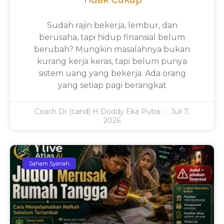
Sudah rajin bekerja, lembur, dan
berusaha, tapi hidup finansial belum
berubah? Mungkin masalahnya bukan
kurang kerja keras, tapi belum punya
sistem uang yang bekerja. Ada orang
yang setiap pagi berangkat
Coach Dr (cand) H Doddy Eka Putra
Juli 7,
2026
Saham Syariah