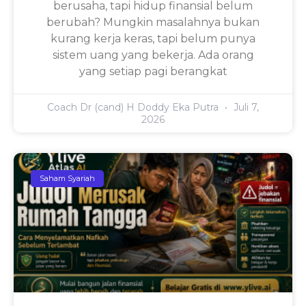
berusaha, tapi hidup finansial belum
berubah? Mungkin masalahnya bukan
kurang kerja keras, tapi belum punya
sistem uang yang bekerja. Ada orang
yang setiap pagi berangkat
Coach Dr (cand) H Doddy Eka Putra
Juli 7,
2026
Saham Syariah