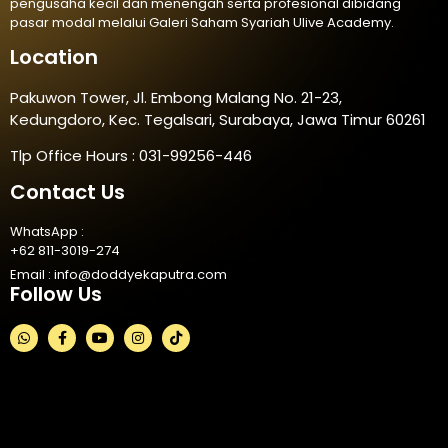
pengusaha kecil dan menengah serta profesional dibidang
pasar modal melalui Galeri Saham Syariah Ulive Academy.
Location
Pakuwon Tower, Jl. Embong Malang No. 21-23,
Kedungdoro, Kec. Tegalsari, Surabaya, Jawa Timur 60261
Tlp Office Hours : 031-99256-446
Contact Us
WhatsApp :
+62 811-3019-274
Email :
info@doddyekaputra.com
Follow Us