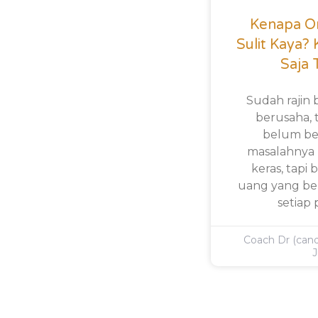
Kenapa Or
Sulit Kaya?
Saja 
Sudah rajin 
berusaha, t
belum be
masalahnya 
keras, tapi
uang yang bek
setiap
Coach Dr (can
J