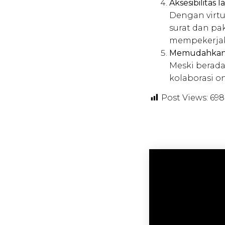
Aksesibilitas 
Dengan virt
surat dan pa
mempekerjaka
Memudahkan ko
Meski berada
kolaborasi on
Post Views:
698