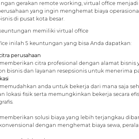
ngan gerakan remote working, virtual office menjadi
 perusahaan yang ingin menghemat biaya operasiona
snis di pusat kota besar.
keuntungan memiliki virtual office
fice inilah 5 keuntungan yang bisa Anda dapatkan:
citra perusahaan
e memberikan citra profesional dengan alamat bisnis y
n bisnis dan layanan resepsionis untuk menerima p
kasi
ce memudahkan anda untuk bekerja dari mana saja se
an lokasi fisik serta memungkinkan bekerja secara efi
rafis.
ce memberikan solusi biaya yang lebih terjangkau di
 konvensional dengan menghemat biaya sewa, perala