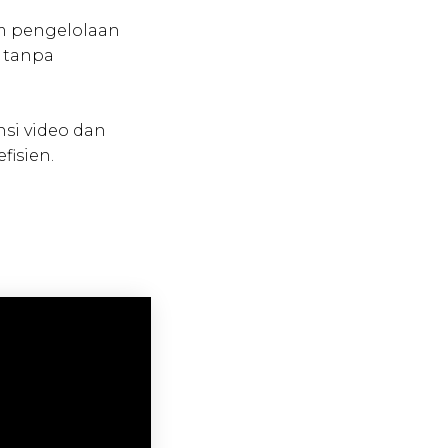
m pengelolaan
 tanpa
nsi video dan
fisien.