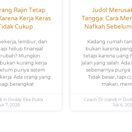
ang Rajin Tetap
Judol Merusa
 Karena Kerja Keras
Tangga: Cara Me
Tidak Cukup
Nafkah Sebelum
bekerja, lembur, dan
Kadang rumah tan
api hidup finansial
bukan karena pengh
rubah? Mungkin
tetapi karena uang h
bukan kurang kerja
jalan yang salah. Ada
 belum punya sistem
sebenarnya punya 
erja. Ada orang yang
Tidak besar, tapi
 pagi berangkat
makan, mem
d) H Doddy Eka Putra
Coach Dr (cand) H Dod
uli 7, 2026
Juli 6, 20