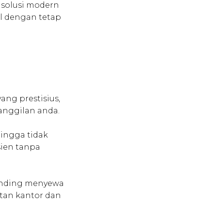
 solusi modern
l dengan tetap
ang prestisius,
anggilan anda.
hingga tidak
sien tanpa
banding menyewa
tan kantor dan