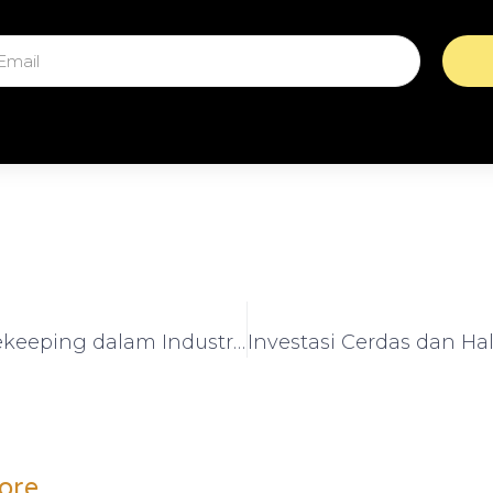
Peran Housekeeping dalam Industri Perhotelan
ore