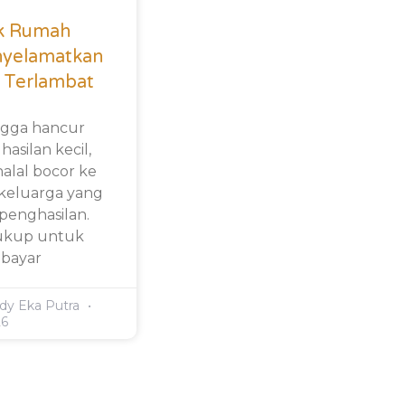
k Rumah
nyelamatkan
 Terlambat
gga hancur
asilan kecil,
alal bocor ke
 keluarga yang
penghasilan.
 cukup untuk
bayar
dy Eka Putra
26