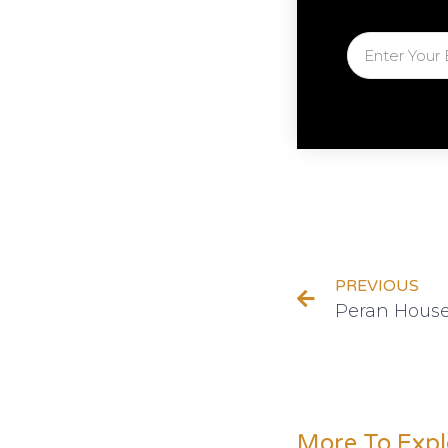
PREVIOUS
More To Expl