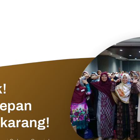
!
Depan
ekarang!