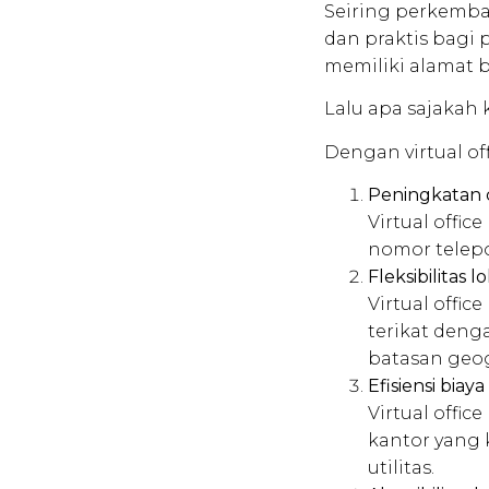
Seiring perkemba
dan praktis bagi
memiliki alamat bi
Lalu apa sajakah 
Dengan virtual of
Peningkatan 
Virtual offic
nomor telepo
Fleksibilitas lo
Virtual offi
terikat deng
batasan geog
Efisiensi biaya
Virtual offi
kantor yang
utilitas.