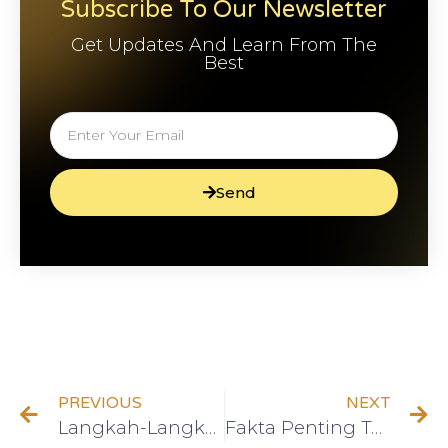
Subscribe To Our Newsletter
Get Updates And Learn From The
Best
Send
PREVIOUS
NEXT
Langkah-Langkah Praktis untuk Berinvestasi di Saham Syariah
Fakta Penting Tentang Keuangan Pribadi yang Harus Anda Ketahui