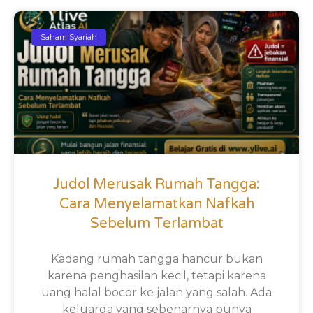
Saham Syariah
Judol Merusak Rumah Tangga:
Cara Menyelamatkan Nafkah
Sebelum Terlambat
Kadang rumah tangga hancur bukan
karena penghasilan kecil, tetapi karena
uang halal bocor ke jalan yang salah. Ada
keluarga yang sebenarnya punya