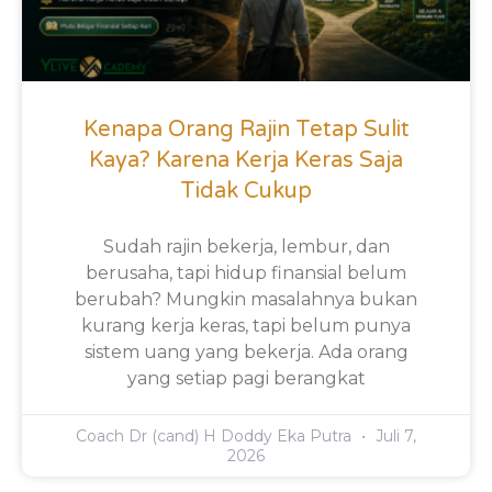
Kenapa Orang Rajin Tetap Sulit
Kaya? Karena Kerja Keras Saja
Tidak Cukup
Sudah rajin bekerja, lembur, dan
berusaha, tapi hidup finansial belum
berubah? Mungkin masalahnya bukan
kurang kerja keras, tapi belum punya
sistem uang yang bekerja. Ada orang
yang setiap pagi berangkat
Coach Dr (cand) H Doddy Eka Putra
Juli 7,
2026