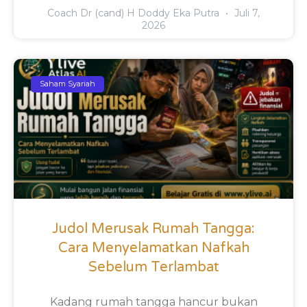
Coach Dr (cand) H Doddy Eka Putra
Juli 7,
2026
Saham Syariah
Judol Merusak Rumah Tangga:
Cara Menyelamatkan Nafkah
Sebelum Terlambat
Kadang rumah tangga hancur bukan