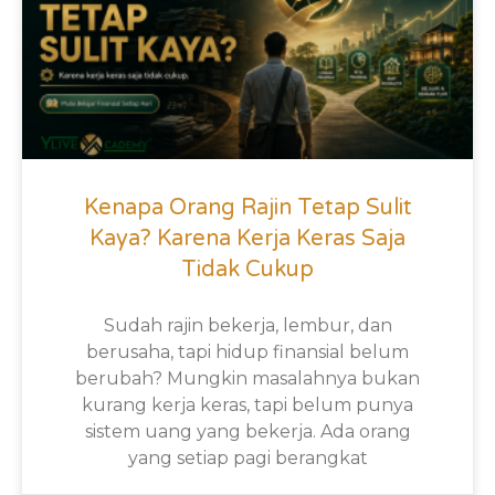
Kenapa Orang Rajin Tetap Sulit
Kaya? Karena Kerja Keras Saja
Tidak Cukup
Sudah rajin bekerja, lembur, dan
berusaha, tapi hidup finansial belum
berubah? Mungkin masalahnya bukan
kurang kerja keras, tapi belum punya
sistem uang yang bekerja. Ada orang
yang setiap pagi berangkat