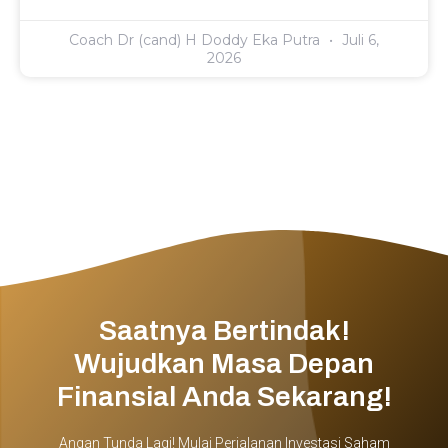
Coach Dr (cand) H Doddy Eka Putra
Juli 6,
2026
Saatnya Bertindak!
Wujudkan Masa Depan
Finansial Anda Sekarang!
Angan Tunda Lagi! Mulai Perjalanan Investasi Saham