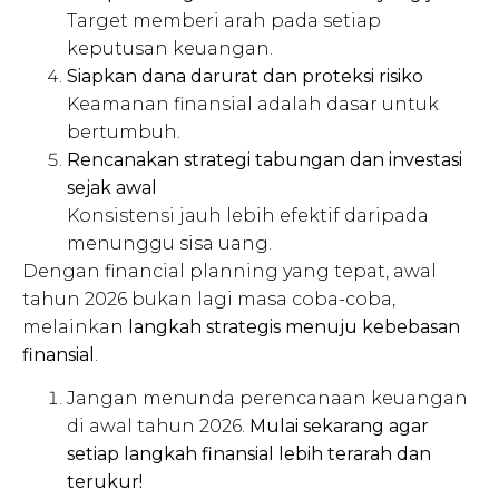
Target memberi arah pada setiap
keputusan keuangan.
Siapkan dana darurat dan proteksi risiko
Keamanan finansial adalah dasar untuk
bertumbuh.
Rencanakan strategi tabungan dan investasi
sejak awal
Konsistensi jauh lebih efektif daripada
menunggu sisa uang.
Dengan financial planning yang tepat, awal
tahun 2026 bukan lagi masa coba-coba,
melainkan
langkah strategis menuju kebebasan
finansial
.
Jangan menunda perencanaan keuangan
di awal tahun 2026.
Mulai sekarang agar
setiap langkah finansial lebih terarah dan
terukur!