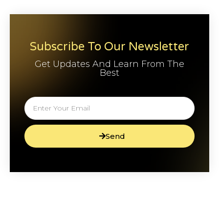
Subscribe To Our Newsletter
Get Updates And Learn From The
Best
Send