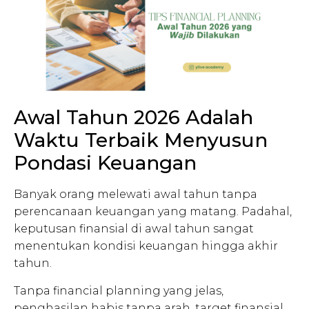
Awal Tahun 2026 Adalah
Waktu Terbaik Menyusun
Pondasi Keuangan
Banyak orang melewati awal tahun tanpa
perencanaan keuangan yang matang. Padahal,
keputusan finansial di awal tahun sangat
menentukan kondisi keuangan hingga akhir
tahun.
Tanpa financial planning yang jelas,
penghasilan habis tanpa arah, target finansial