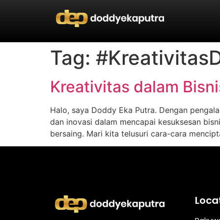
Tag:
#Kreativitas
Kreativitas dalam Bis
Halo, saya Doddy Eka Putra. Dengan pengalama
dan inovasi dalam mencapai kesuksesan bisni
bersaing. Mari kita telusuri cara-cara menci
Loca