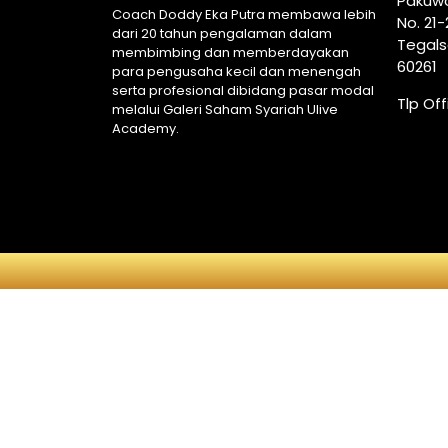
Pakuwo
Coach Doddy Eka Putra membawa lebih
No. 21
dari 20 tahun pengalaman dalam
Tegals
membimbing dan memberdayakan
60261
para pengusaha kecil dan menengah
serta profesional dibidang pasar modal
Tlp Of
melalui Galeri Saham Syariah Ulive
Academy.