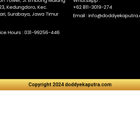
n Tower, Jl. Embong Malang
WhatsApp :
-23, Kedungdoro, Kec.
+62 811-3019-274
ari, Surabaya, Jawa Timur
Email :
info@doddyekaputra
fice Hours : 031-99256-446
Copyright 2024 doddyekaputra.com