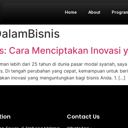
Home
About
Progra
DalamBisnis
nis: Cara Menciptakan Inovas
n lebih dari 25 tahun di dunia pasar modal syariah, saya 
s. Di tengah perubahan yang cepat, kemampuan untuk berin
ptakan inovasi yang menguntungkan bagi bisnis Anda. 1. […]
tion
Contact Us