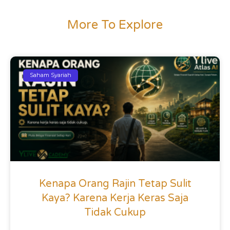
More To Explore
Saham Syariah
Kenapa Orang Rajin Tetap Sulit
Kaya? Karena Kerja Keras Saja
Tidak Cukup