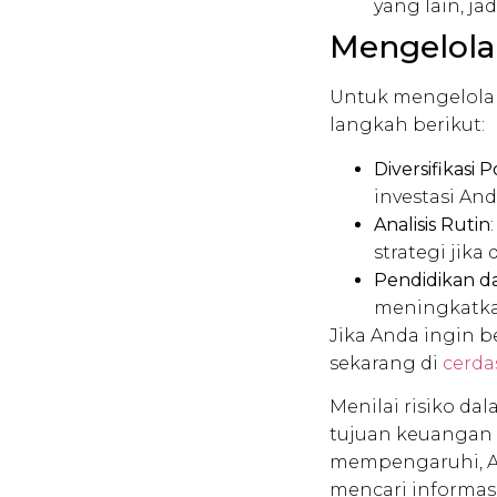
yang lain, jad
Mengelola
Untuk mengelola 
langkah berikut:
Diversifikasi P
investasi An
Analisis Rutin
strategi jika
Pendidikan d
meningkatka
Jika Anda ingin b
sekarang di
cerd
Menilai risiko da
tujuan keuangan 
mempengaruhi, An
mencari informas