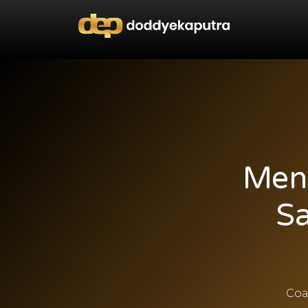
Meni
S
Coa