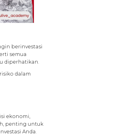
h
gin berinvestasi
perti semua
lu diperhatikan.
risiko dalam
isi ekonomi,
iah, penting untuk
vestasi Anda.