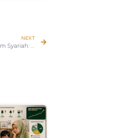
NEXT
Memahami Indeks Saham Syariah: Apa yang Perlu Diketahui?