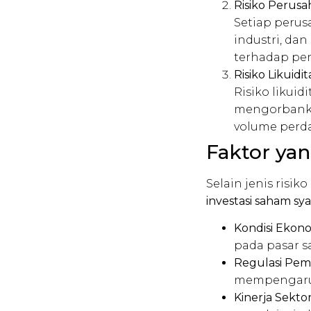
Risiko Perus
Setiap perus
industri, dan
terhadap per
Risiko Likuidit
Risiko likui
mengorbanka
volume perda
Faktor ya
Selain jenis risi
investasi saham sya
Kondisi Ekon
pada pasar 
Regulasi Pem
mempengaruh
Kinerja Sekto