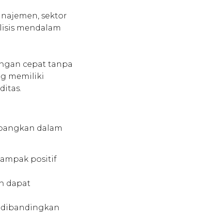
anajemen, sektor
alisis mendalam
dengan cepat tanpa
g memiliki
itas.
timbangkan dalam
ampak positif
ah dapat
ko dibandingkan