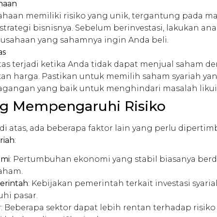
ahaan
ahaan memiliki risiko yang unik, tergantung pada m
 strategi bisnisnya. Sebelum berinvestasi, lakukan an
usahaan yang sahamnya ingin Anda beli.
as
ditas terjadi ketika Anda tidak dapat menjual saham 
n harga. Pastikan untuk memilih saham syariah yan
gangan yang baik untuk menghindari masalah likuid
ng Mempengaruhi Risiko
ko di atas, ada beberapa faktor lain yang perlu diper
riah
:
omi
: Pertumbuhan ekonomi yang stabil biasanya berd
saham.
erintah
: Kebijakan pemerintah terkait investasi syari
i pasar.
r
: Beberapa sektor dapat lebih rentan terhadap risi