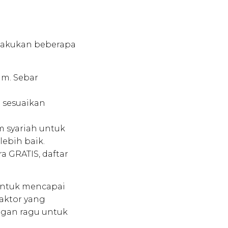
elakukan beberapa
am. Sebar
n sesuaikan
am syariah untuk
bih baik.
a GRATIS, daftar
 untuk mencapai
aktor yang
ngan ragu untuk