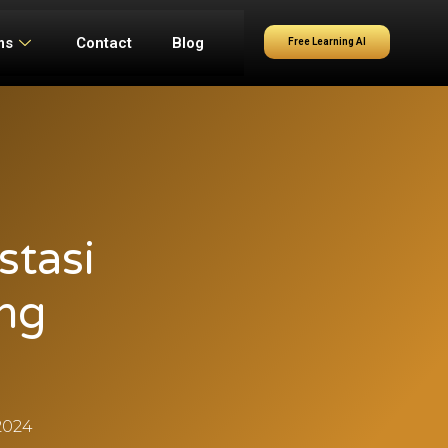
ms
Contact
Blog
Free Learning AI
stasi
ng
2024