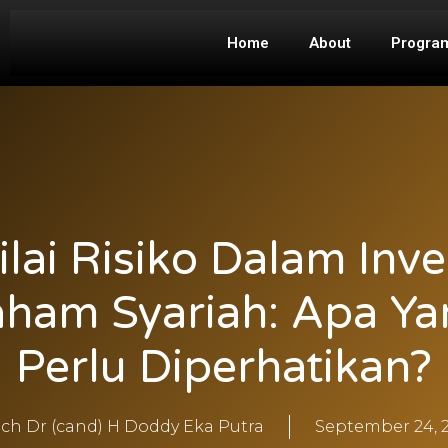
Home
About
Progra
lai Risiko Dalam Inve
aham Syariah: Apa Ya
Perlu Diperhatikan?
ch Dr (cand) H Doddy Eka Putra
September 24, 