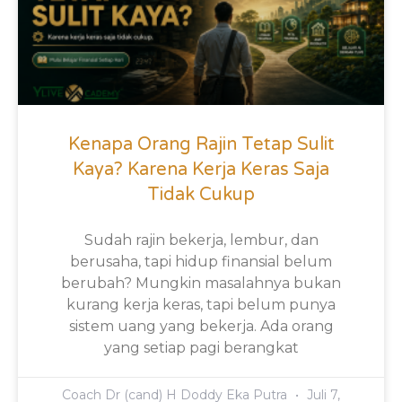
Kenapa Orang Rajin Tetap Sulit
Kaya? Karena Kerja Keras Saja
Tidak Cukup
Sudah rajin bekerja, lembur, dan
berusaha, tapi hidup finansial belum
berubah? Mungkin masalahnya bukan
kurang kerja keras, tapi belum punya
sistem uang yang bekerja. Ada orang
yang setiap pagi berangkat
Coach Dr (cand) H Doddy Eka Putra
Juli 7,