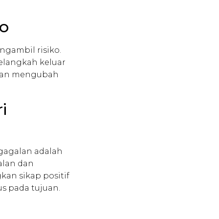
ko
ngambil risiko.
melangkah keluar
 dan mengubah
i
gagalan adalah
alan dan
n sikap positif
s pada tujuan.