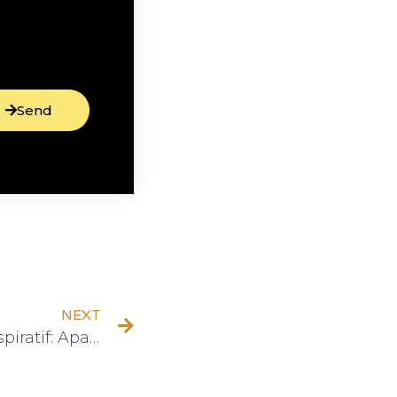
Send
NEXT
Kepemimpinan yang Inspiratif: Apa yang Dapat Kita Pelajari dari CEO Terkenal