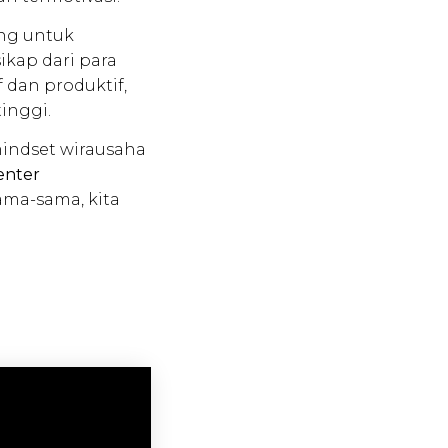
ng untuk
kap dari para
 dan produktif,
inggi.
indset wirausaha
enter
ma-sama, kita