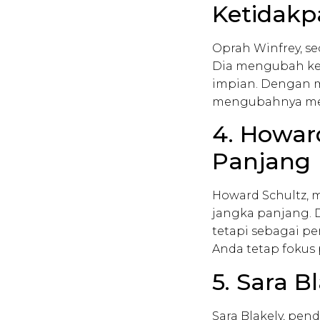
Ketidakp
Oprah Winfrey, se
Dia mengubah ket
impian. Dengan m
mengubahnya men
4. Howar
Panjang
Howard Schultz, 
jangka panjang.
tetapi sebagai p
Anda tetap fokus
5. Sara B
Sara Blakely, pen