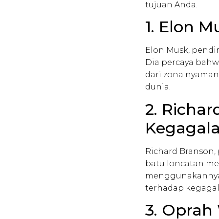
tujuan Anda.
1. Elon M
Elon Musk, pendir
Dia percaya bahwa
dari zona nyaman
dunia.
2. Richar
Kegagal
Richard Branson,
batu loncatan men
menggunakannya 
terhadap kegagal
3. Oprah