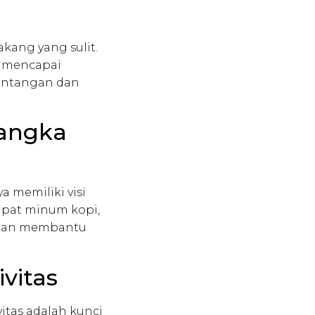
kang yang sulit.
k mencapai
rintangan dan
Jangka
 memiliki visi
pat minum kopi,
 akan membantu
ivitas
itas adalah kunci