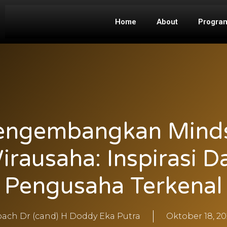
Home
About
Progra
ngembangkan Mind
irausaha: Inspirasi Da
Pengusaha Terkenal
ach Dr (cand) H Doddy Eka Putra
Oktober 18, 2