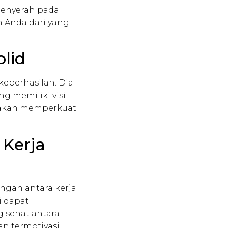
menyerah pada
 Anda dari yang
lid
keberhasilan. Dia
g memiliki visi
 akan memperkuat
 Kerja
ngan antara kerja
i dapat
g sehat antara
n termotivasi.