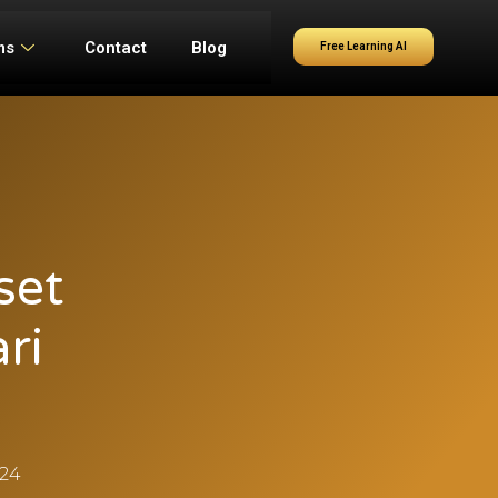
ms
Contact
Blog
Free Learning AI
set
ri
024