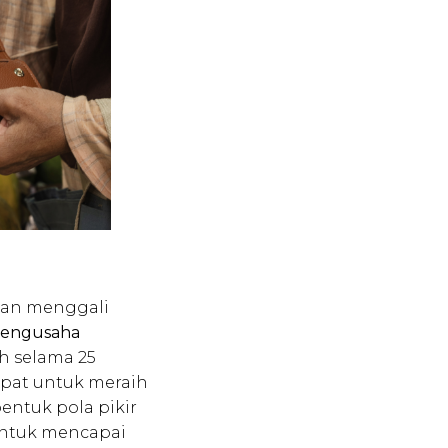
akan menggali
 Pengusaha
ah selama 25
epat untuk meraih
entuk pola pikir
untuk mencapai