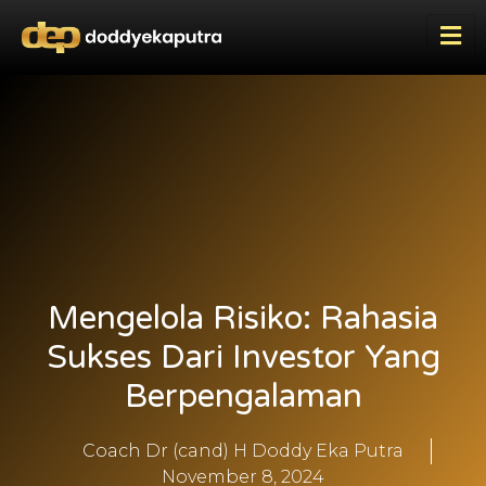
Mengelola Risiko: Rahasia
Sukses Dari Investor Yang
Berpengalaman
Coach Dr (cand) H Doddy Eka Putra
November 8, 2024