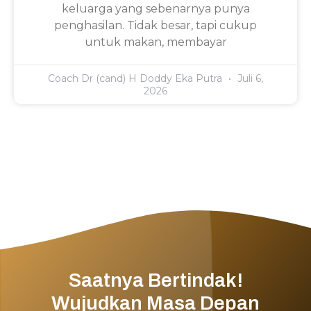
keluarga yang sebenarnya punya
penghasilan. Tidak besar, tapi cukup
untuk makan, membayar
Coach Dr (cand) H Doddy Eka Putra
Juli 6,
2026
Saatnya Bertindak!
Wujudkan Masa Depan