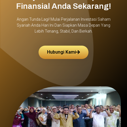
Finansial Anda Sekarang!
Angan Tunda Lagi! Mulai Perjalanan Investasi Saham
Syariah Anda Hari Ini Dan Siapkan Masa Depan Yang
Lebih Tenang, Stabil, Dan Berkah.
Hubungi Kami