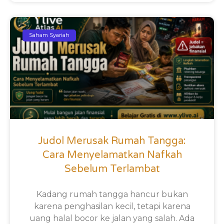
Saham Syariah
Judol Merusak Rumah Tangga:
Cara Menyelamatkan Nafkah
Sebelum Terlambat
Kadang rumah tangga hancur bukan
karena penghasilan kecil, tetapi karena
uang halal bocor ke jalan yang salah. Ada