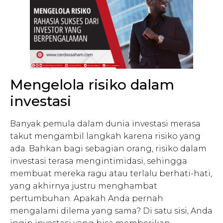
Mengelola risiko dalam
investasi
Banyak pemula dalam dunia investasi merasa
takut mengambil langkah karena risiko yang
ada. Bahkan bagi sebagian orang, risiko dalam
investasi terasa mengintimidasi, sehingga
membuat mereka ragu atau terlalu berhati-hati,
yang akhirnya justru menghambat
pertumbuhan. Apakah Anda pernah
mengalami dilema yang sama? Di satu sisi, Anda