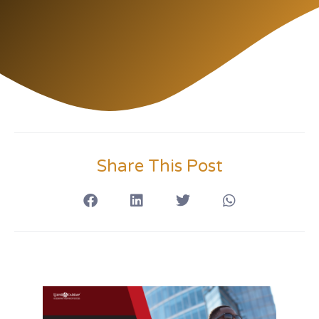
Share This Post