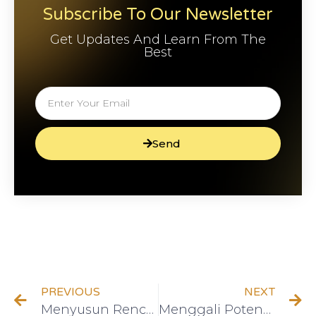
Subscribe To Our Newsletter
Get Updates And Learn From The
Best
Send
PREVIOUS
NEXT
Menyusun Rencana Keuangan Jangka Panjang di Masa Krisis
Menggali Potensi Diri: 5 Tokoh yang Menginspirasi Perubahan Hidup