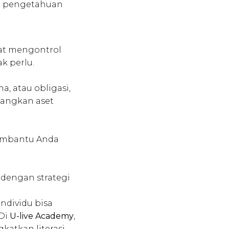
n pengetahuan
pat mengontrol
k perlu.
a, atau obligasi,
angkan aset
membantu Anda
 dengan strategi
individu bisa
 Di
U-live Academy
,
atkan literasi