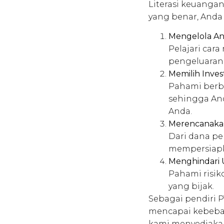
Literasi keuang
yang benar, Anda 
Mengelola Ang
Pelajari car
pengeluaran,
Memilih Inves
Pahami berbag
sehingga An
Anda.
Merencanaka
Dari dana pe
mempersiapka
Menghindari 
Pahami risik
yang bijak.
Sebagai pendiri P
mencapai kebebas
kami menyediakan