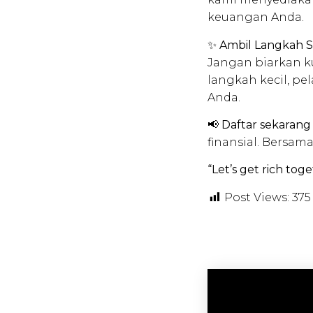
keuangan Anda.
✨
Ambil Langkah S
Jangan biarkan k
langkah kecil, pe
Anda.
📢
Daftar sekarang
finansial. Bersam
“Let’s get rich toge
Post Views:
375