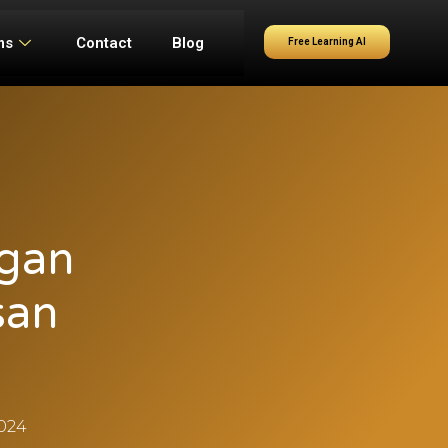
ms
Contact
Blog
Free Learning AI
ngan
san
024