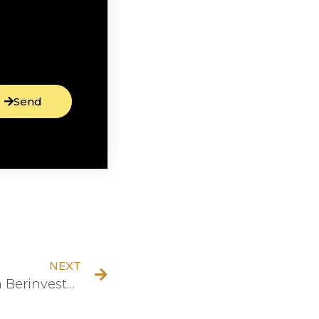
Send
NEXT
Peluang dan Tantangan Berinvestasi di Pasar Modal Indonesia