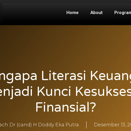
Home
About
Progra
gapa Literasi Keua
njadi Kunci Kesukse
Finansial?
ach Dr (cand) H Doddy Eka Putra
Desember 13, 2