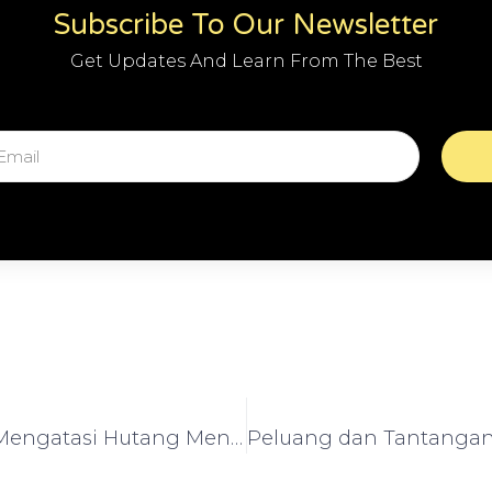
Subscribe To Our Newsletter
Get Updates And Learn From The Best
Cara Cepat Mengatasi Hutang Menumpuk