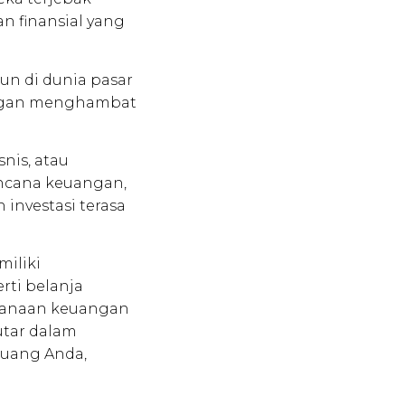
 finansial yang
un di dunia pasar
uangan menghambat
nis, atau
ncana keuangan,
investasi terasa
miliki
ti belanja
ncanaan keuangan
utar dalam
 uang Anda,