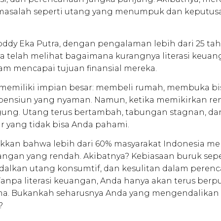
masalah seperti utang yang menumpuk dan keputusan
ddy Eka Putra, dengan pengalaman lebih dari 25 tah
aya telah melihat bagaimana kurangnya literasi ke
am mencapai tujuan finansial mereka.
emiliki impian besar: membeli rumah, membuka bis
pensiun yang nyaman. Namun, ketika memikirkan re
ung. Utang terus bertambah, tabungan stagnan, dan 
sar yang tidak bisa Anda pahami.
ukkan bahwa lebih dari 60% masyarakat Indonesia me
an yang rendah. Akibatnya? Kebiasaan buruk seper
dalkan utang konsumtif, dan kesulitan dalam pere
Tanpa literasi keuangan, Anda hanya akan terus berp
ma. Bukankah seharusnya Anda yang mengendalikan
?