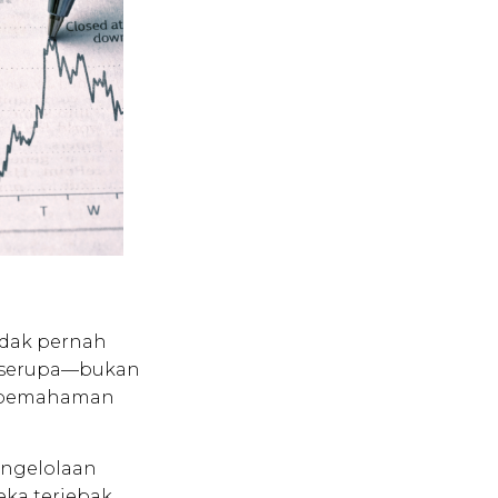
idak pernah
h serupa—bukan
ya pemahaman
engelolaan
eka terjebak