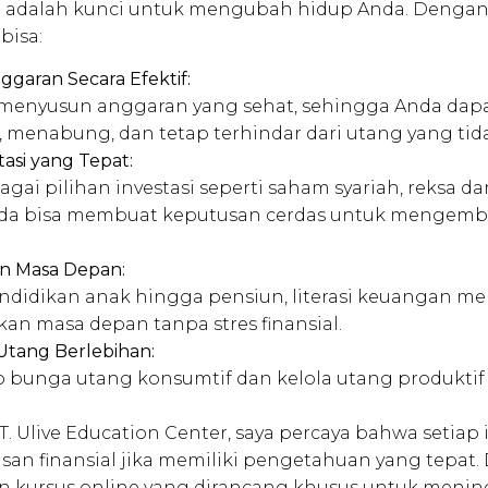
an adalah kunci untuk mengubah hidup Anda. Denga
bisa:
garan Secara Efektif:
a menyusun anggaran yang sehat, sehingga Anda da
 menabung, dan tetap terhindar dari utang yang tida
tasi yang Tepat:
ai pilihan investasi seperti saham syariah, reksa dan
da bisa membuat keputusan cerdas untuk mengemb
n Masa Depan:
ndidikan anak hingga pensiun, literasi keuangan 
n masa depan tanpa stres finansial.
Utang Berlebihan:
o bunga utang konsumtif dan kelola utang produktif
T. Ulive Education Center, saya percaya bahwa setiap 
an finansial jika memiliki pengetahuan yang tepat.
 kursus online yang dirancang khusus untuk meningk