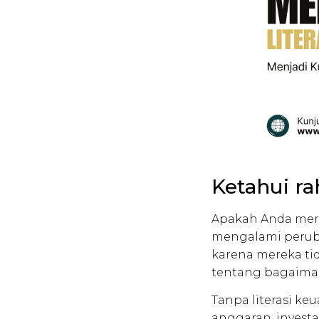
Ketahui ra
Apakah Anda mera
mengalami perub
karena mereka ti
tentang bagaima
Tanpa literasi k
anggaran, investa