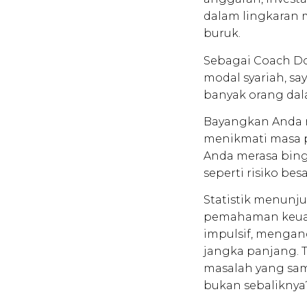
dalam lingkaran 
buruk.
Sebagai Coach Do
modal syariah, s
banyak orang dal
Bayangkan Anda m
menikmati masa 
Anda merasa bing
seperti risiko be
Statistik menunj
pemahaman keuang
impulsif, mengan
jangka panjang. 
masalah yang sa
bukan sebaliknya