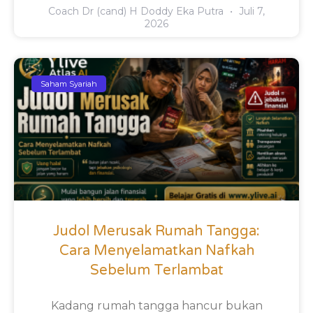
Coach Dr (cand) H Doddy Eka Putra
Juli 7,
2026
Saham Syariah
Judol Merusak Rumah Tangga:
Cara Menyelamatkan Nafkah
Sebelum Terlambat
Kadang rumah tangga hancur bukan