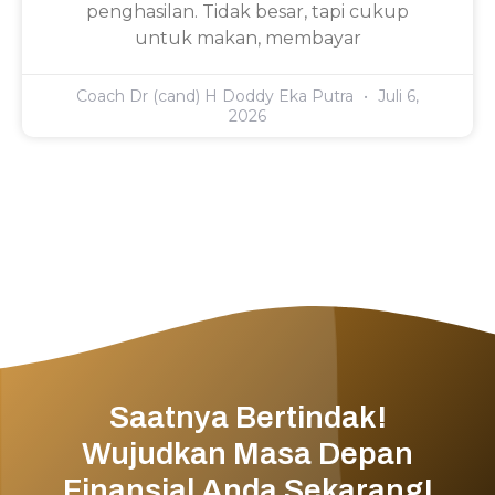
penghasilan. Tidak besar, tapi cukup
untuk makan, membayar
Coach Dr (cand) H Doddy Eka Putra
Juli 6,
2026
Saatnya Bertindak!
Wujudkan Masa Depan
Finansial Anda Sekarang!