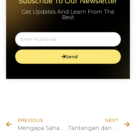
Subscribe To Our Newsletter
Get Updates And Learn From The
Best
Send
PREVIOUS
NEXT
Mengapa Saham Syariah Menjadi Pilihan Investasi yang Menarik?
Tantangan dan Peluang dalam Ekspansi Internasional Bisnis