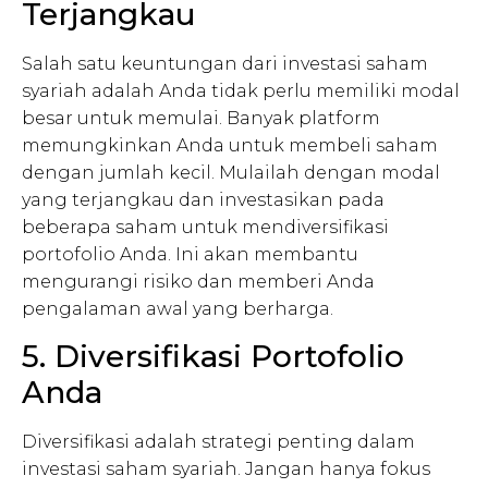
Terjangkau
Salah satu keuntungan dari investasi saham
syariah adalah Anda tidak perlu memiliki modal
besar untuk memulai. Banyak platform
memungkinkan Anda untuk membeli saham
dengan jumlah kecil. Mulailah dengan modal
yang terjangkau dan investasikan pada
beberapa saham untuk mendiversifikasi
portofolio Anda. Ini akan membantu
mengurangi risiko dan memberi Anda
pengalaman awal yang berharga.
5. Diversifikasi Portofolio
Anda
Diversifikasi adalah strategi penting dalam
investasi saham syariah. Jangan hanya fokus