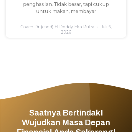
penghasilan. Tidak besar, tapi cukup
untuk makan, membayar
Coach Dr (cand) H Doddy Eka Putra
Juli 6,
2026
Saatnya Bertindak!
Wujudkan Masa Depan