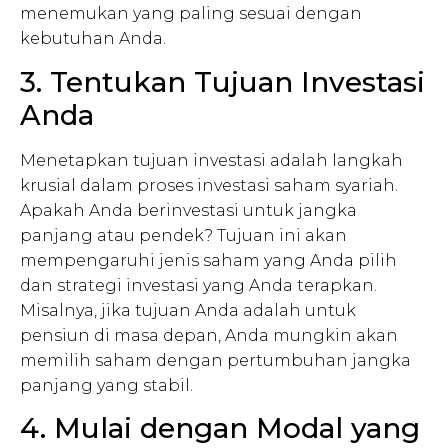
menemukan yang paling sesuai dengan
kebutuhan Anda.
3. Tentukan Tujuan Investasi
Anda
Menetapkan tujuan investasi adalah langkah
krusial dalam proses investasi saham syariah.
Apakah Anda berinvestasi untuk jangka
panjang atau pendek? Tujuan ini akan
mempengaruhi jenis saham yang Anda pilih
dan strategi investasi yang Anda terapkan.
Misalnya, jika tujuan Anda adalah untuk
pensiun di masa depan, Anda mungkin akan
memilih saham dengan pertumbuhan jangka
panjang yang stabil.
4. Mulai dengan Modal yang