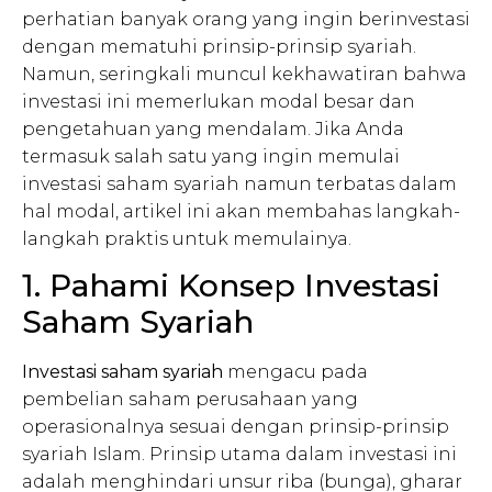
perhatian banyak orang yang ingin berinvestasi
dengan mematuhi prinsip-prinsip syariah.
Namun, seringkali muncul kekhawatiran bahwa
investasi ini memerlukan modal besar dan
pengetahuan yang mendalam. Jika Anda
termasuk salah satu yang ingin memulai
investasi saham syariah namun terbatas dalam
hal modal, artikel ini akan membahas langkah-
langkah praktis untuk memulainya.
1. Pahami Konsep Investasi
Saham Syariah
Investasi saham syariah
mengacu pada
pembelian saham perusahaan yang
operasionalnya sesuai dengan prinsip-prinsip
syariah Islam. Prinsip utama dalam investasi ini
adalah menghindari unsur riba (bunga), gharar