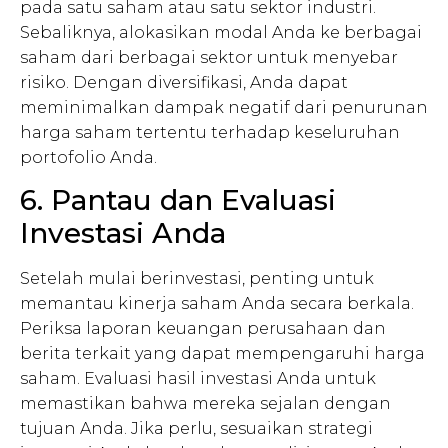
pada satu saham atau satu sektor industri.
Sebaliknya, alokasikan modal Anda ke berbagai
saham dari berbagai sektor untuk menyebar
risiko. Dengan diversifikasi, Anda dapat
meminimalkan dampak negatif dari penurunan
harga saham tertentu terhadap keseluruhan
portofolio Anda.
6. Pantau dan Evaluasi
Investasi Anda
Setelah mulai berinvestasi, penting untuk
memantau kinerja saham Anda secara berkala.
Periksa laporan keuangan perusahaan dan
berita terkait yang dapat mempengaruhi harga
saham. Evaluasi hasil investasi Anda untuk
memastikan bahwa mereka sejalan dengan
tujuan Anda. Jika perlu, sesuaikan strategi