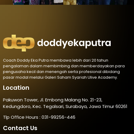
Coach Doddy Eka Putra membawa lebih dari 20 tahun
pengalaman dalam membimbing dan memberdayakan para
pengusaha kecil dan menengah serta profesional dibidang
pasar modal melalui Galeri Saham Syariah Ulive Academy.
Location
Pakuwon Tower, Jl. Embong Malang No. 21-23,
Kedungdoro, Kec. Tegalsari, Surabaya, Jawa Timur 60261
Tlp Office Hours : 031-99256-446
Contact Us