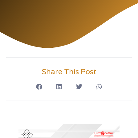
Share This Post