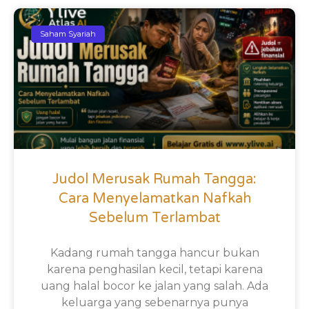
Saham Syariah
Judol Merusak Rumah Tangga:
Cara Menyelamatkan Nafkah
Sebelum Terlambat
Kadang rumah tangga hancur bukan
karena penghasilan kecil, tetapi karena
uang halal bocor ke jalan yang salah. Ada
keluarga yang sebenarnya punya