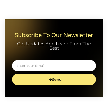
Subscribe To Our Newsletter
Get Updates And Learn From The
Best
Send