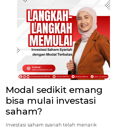
Modal sedikit emang
bisa mulai investasi
saham?
Investasi saham syariah telah menarik