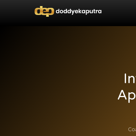
I
Ap
Co