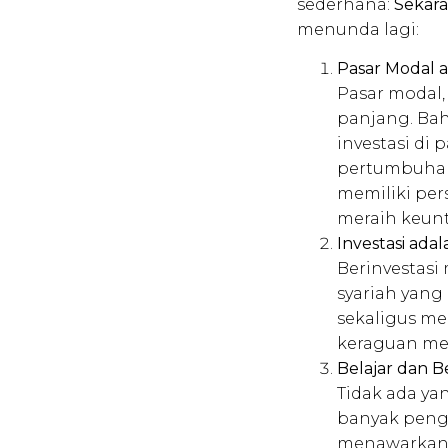
sederhana:
Sekara
menunda lagi:
Pasar Modal a
Pasar modal
panjang. Bah
investasi di
pertumbuhan
memiliki per
meraih keun
Investasi ada
Berinvestas
syariah yang
sekaligus me
keraguan me
Belajar dan B
Tidak ada ya
banyak peng
menawarkan 