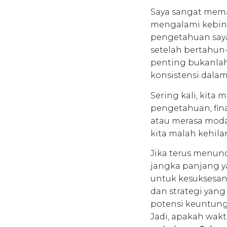
Saya sangat memah
mengalami kebing
pengetahuan saya
setelah bertahun
penting bukanlah
konsistensi dalam
Sering kali, kita
pengetahuan, fin
atau merasa moda
kita malah kehil
Jika terus menun
jangka panjang y
untuk kesuksesan
dan strategi yan
potensi keuntung
Jadi, apakah wak