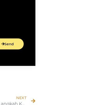
Send
NEXT
Bangkitkan Semangat: Langkah Kecil untuk Mencapai Tujuan Besar