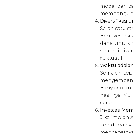
modal dan ca
membangun p
Diversifikasi
Salah satu st
Berinvestasil
dana, untuk
strategi div
fluktuatif.
Waktu adalah 
Semakin cepa
mengembangk
Banyak orang
hasilnya. Mu
cerah.
Investasi M
Jika impian 
kehidupan ya
mencapainya.