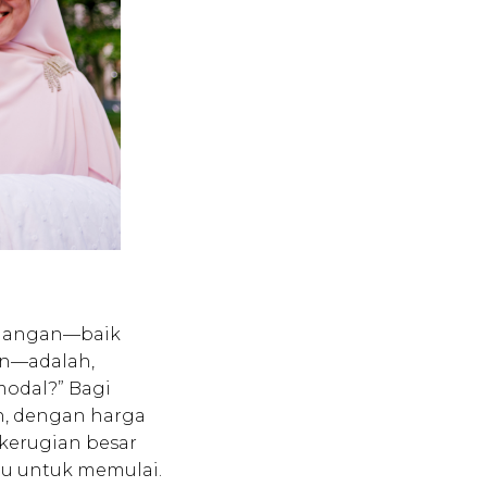
kalangan—baik
n—adalah,
modal?” Bagi
n, dengan harga
 kerugian besar
gu untuk memulai.