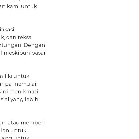
an kami untuk
ikasi.
uk, dan reksa
untungan. Dengan
il meskipun pasar
iliki untuk
anpa memulai.
kini menikmati
ial yang lebih
man, atau memberi
alan untuk
luang untuk