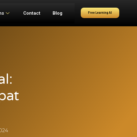
ms
Contact
Blog
Free Learning AI
l:
pat
024