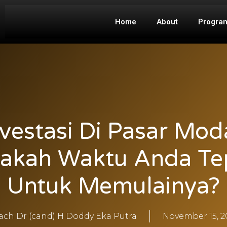
Home
About
Progra
nvestasi Di Pasar Moda
akah Waktu Anda Te
Untuk Memulainya?
ach Dr (cand) H Doddy Eka Putra
November 15, 2