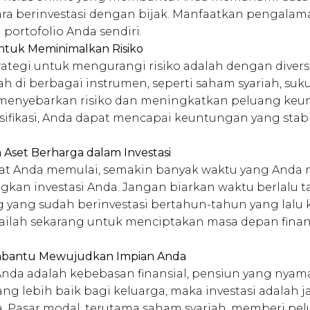
ra berinvestasi dengan bijak. Manfaatkan pengalam
ortofolio Anda sendiri.
 untuk Meminimalkan Risiko
rategi untuk mengurangi risiko adalah dengan diversif
ah di berbagai instrumen, seperti saham syariah, suk
 menyebarkan risiko dan meningkatkan peluang ke
ersifikasi, Anda dapat mencapai keuntungan yang stab
Aset Berharga dalam Investasi
t Anda memulai, semakin banyak waktu yang Anda m
an investasi Anda. Jangan biarkan waktu berlalu t
 yang sudah berinvestasi bertahun-tahun yang lalu 
lailah sekarang untuk menciptakan masa depan finans
embantu Mewujudkan Impian Anda
Anda adalah kebebasan finansial, pensiun yang nya
ng lebih baik bagi keluarga, maka investasi adalah j
 Pasar modal, terutama saham syariah, memberi pe