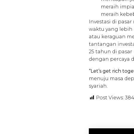
meraih impia
meraih kebeb
Investasi di pasa
waktu yang lebih
atau keraguan m
tantangan invest
25 tahun di pasa
dengan percaya d
“Let’s get rich toge
menuju masa depa
syariah.
Post Views:
38