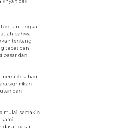
iknya tidak
ntungan jangka
ngatlah bahwa
inkan tentang
g tepat dan
i pasar dan
n memilih saham
ra signifikan
kutan dan
a mulai, semakin
, kami
-dasar pasar