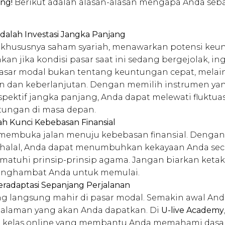
ng!
Berikut adalah alasan-alasan mengapa Anda seba
dalah Investasi Jangka Panjang
, khususnya saham syariah, menawarkan potensi keu
kan jika kondisi pasar saat ini sedang bergejolak, i
 pasar modal bukan tentang keuntungan cepat, mela
 dan keberlanjutan. Dengan memilih instrumen yan
spektif jangka panjang, Anda dapat melewati fluktuas
tungan di masa depan.
lah Kunci Kebebasan Finansial
i membuka jalan menuju kebebasan finansial. Denga
 halal, Anda dapat menumbuhkan kekayaan Anda seca
matuhi prinsip-prinsip agama. Jangan biarkan keta
nghambat Anda untuk memulai.
eradaptasi Sepanjang Perjalanan
ng langsung mahir di pasar modal. Semakin awal And
alaman yang akan Anda dapatkan. Di
U-live Academy
kelas online yang membantu Anda memahami dasar