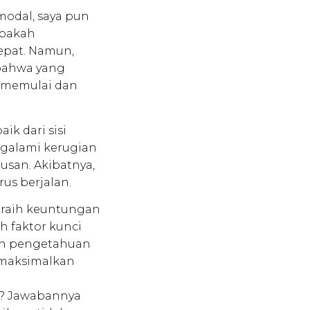
modal, saya pun
apakah
epat. Namun,
 bahwa yang
 memulai dan
ik dari sisi
ngalami kerugian
san. Akibatnya,
us berjalan.
eraih keuntungan
h faktor kunci
an pengetahuan
memaksimalkan
al? Jawabannya