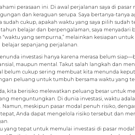
ami perasaan ini. Di awal perjalanan saya di pasar 
ungan dan keraguan serupa. Saya bertanya-tanya 
 sudah cukup, apakah waktu yang saya pilih sudah t
-tahun belajar dan berpengalaman, saya menyadari
 “waktu yang sempurna,” melainkan kesiapan untuk
 belajar sepanjang perjalanan.
 menunda investasi hanya karena merasa belum siap—ba
ansial, maupun mental. Takut salah langkah dan me
l belum cukup sering membuat kita menunda keputu
angan peluang untuk tumbuh bersama waktu yang ter
da, kita berisiko melewatkan peluang besar untuk m
ang menguntungkan. Di dunia investasi, waktu adala
. Namun, meskipun pasar modal penuh risiko, deng
g tepat, Anda dapat mengelola risiko tersebut dan 
an.
tu yang tepat untuk memulai investasi di pasar mod