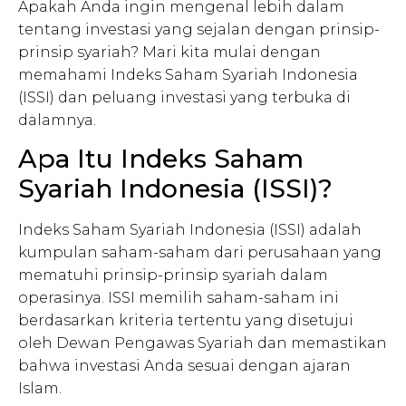
Apakah Anda ingin mengenal lebih dalam
tentang investasi yang sejalan dengan prinsip-
prinsip syariah? Mari kita mulai dengan
memahami Indeks Saham Syariah Indonesia
(ISSI) dan peluang investasi yang terbuka di
dalamnya.
Apa Itu Indeks Saham
Syariah Indonesia (ISSI)?
Indeks Saham Syariah Indonesia (ISSI) adalah
kumpulan saham-saham dari perusahaan yang
mematuhi prinsip-prinsip syariah dalam
operasinya. ISSI memilih saham-saham ini
berdasarkan kriteria tertentu yang disetujui
oleh Dewan Pengawas Syariah dan memastikan
bahwa investasi Anda sesuai dengan ajaran
Islam.