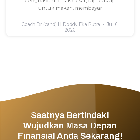
penghasilan. Tidak besar, tapi cukup
untuk makan, membayar
Coach Dr (cand) H Doddy Eka Putra
Juli 6,
2026
Saatnya Bertindak!
Wujudkan Masa Depan
Finansial Anda Sekarang!