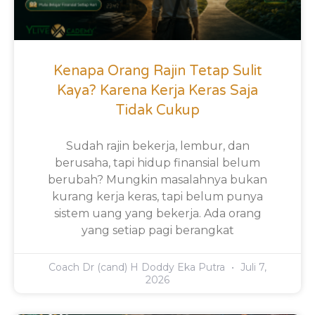
Kenapa Orang Rajin Tetap Sulit
Kaya? Karena Kerja Keras Saja
Tidak Cukup
Sudah rajin bekerja, lembur, dan
berusaha, tapi hidup finansial belum
berubah? Mungkin masalahnya bukan
kurang kerja keras, tapi belum punya
sistem uang yang bekerja. Ada orang
yang setiap pagi berangkat
Coach Dr (cand) H Doddy Eka Putra
Juli 7,
2026