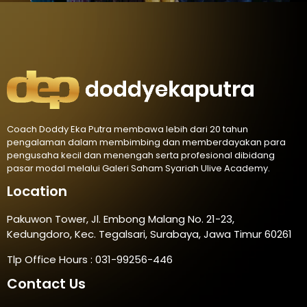
Coach Doddy Eka Putra membawa lebih dari 20 tahun
pengalaman dalam membimbing dan memberdayakan para
pengusaha kecil dan menengah serta profesional dibidang
pasar modal melalui Galeri Saham Syariah Ulive Academy.
Location
Pakuwon Tower, Jl. Embong Malang No. 21-23,
Kedungdoro, Kec. Tegalsari, Surabaya, Jawa Timur 60261
Tlp Office Hours : 031-99256-446
Contact Us