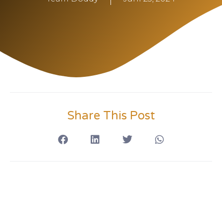
Share This Post