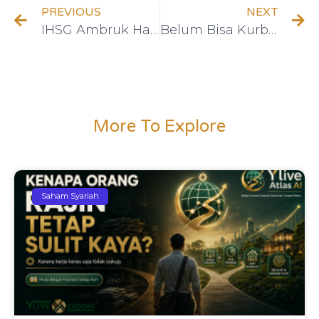
PREVIOUS
NEXT
IHSG Ambruk Hari Ini? Lakukan Ini Sekarang Sebelum Terlambat
Belum Bisa Kurban Saat Idul Adha? Ini Penyebabnya
More To Explore
Saham Syariah