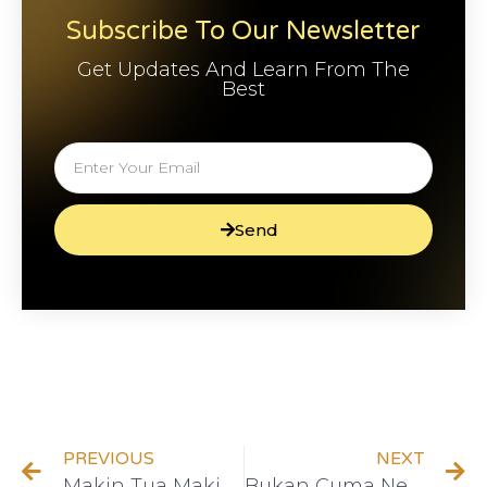
Subscribe To Our Newsletter
Get Updates And Learn From The
Best
Send
PREVIOUS
NEXT
Makin Tua Makin Kaya? Begini Caranya
Bukan Cuma Negara, Dompet Juga Harus Merdeka!