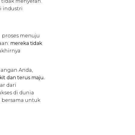
 tidak menyerah.
 industri
i proses menuju
aan:
mereka tidak
akhirnya
euangan Anda,
kit dan terus maju.
ar dari
kses di dunia
r bersama untuk