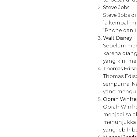
Steve Jobs
Steve Jobs d
ia kembali m
iPhone dan 
Walt Disney
Sebelum menj
karena diang
yang kini me
Thomas Edis
Thomas Edis
sempurna. N
yang mengub
Oprah Winfre
Oprah Winfre
menjadi sala
menunjukkan
yang lebih be