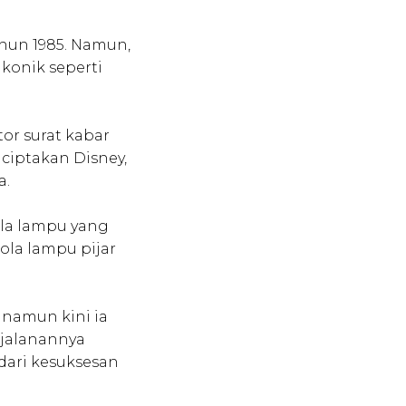
ahun 1985. Namun,
konik seperti
tor surat kabar
ciptakan Disney,
a.
la lampu yang
la lampu pijar
 namun kini ia
rjalanannya
dari kesuksesan