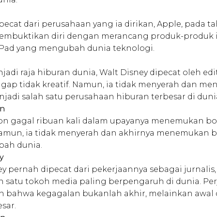
ipecat dari perusahaan yang ia dirikan, Apple, pada t
embuktikan diri dengan merancang produk-produk i
iPad yang mengubah dunia teknologi.
adi raja hiburan dunia, Walt Disney dipecat oleh edi
gap tidak kreatif. Namun, ia tidak menyerah dan men
njadi salah satu perusahaan hiburan terbesar di duni
on
on gagal ribuan kali dalam upayanya menemukan bo
amun, ia tidak menyerah dan akhirnya menemukan bo
ah dunia.
y
y pernah dipecat dari pekerjaannya sebagai jurnalis,
h satu tokoh media paling berpengaruh di dunia. Pe
 bahwa kegagalan bukanlah akhir, melainkan awal 
sar.