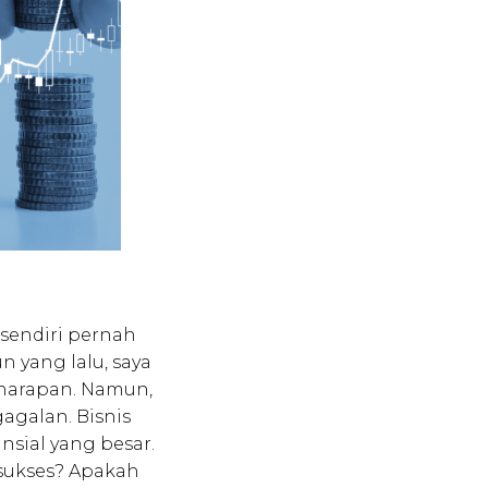
sendiri pernah
n yang lalu, saya
 harapan. Namun,
agalan. Bisnis
nsial yang besar.
sukses? Apakah