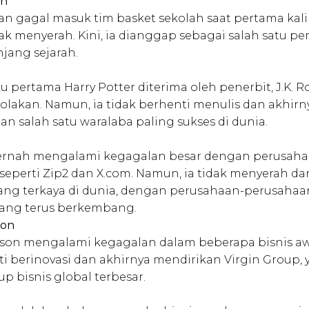
an
an gagal masuk tim basket sekolah saat pertama kal
ak menyerah. Kini, ia dianggap sebagai salah satu p
njang sejarah.
 pertama Harry Potter diterima oleh penerbit, J.K.
lakan. Namun, ia tidak berhenti menulis dan akhirn
an salah satu waralaba paling sukses di dunia.
ernah mengalami kegagalan besar dengan perusah
seperti Zip2 dan X.com. Namun, ia tidak menyerah da
rang terkaya di dunia, dengan perusahaan-perusahaan
yang terus berkembang.
son
nson mengalami kegagalan dalam beberapa bisnis aw
ti berinovasi dan akhirnya mendirikan Virgin Group, 
up bisnis global terbesar.