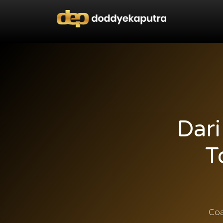
Dari
T
Coa