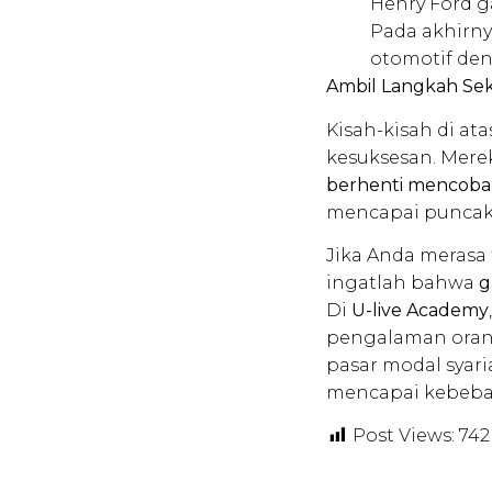
Henry Ford g
Pada akhirny
otomotif den
Ambil Langkah Sek
Kisah-kisah di a
kesuksesan. Mere
berhenti mencoba
mencapai puncak
Jika Anda merasa 
ingatlah bahwa
g
Di
U-live Academy
pengalaman orang
pasar modal syar
mencapai kebebas
Post Views:
742