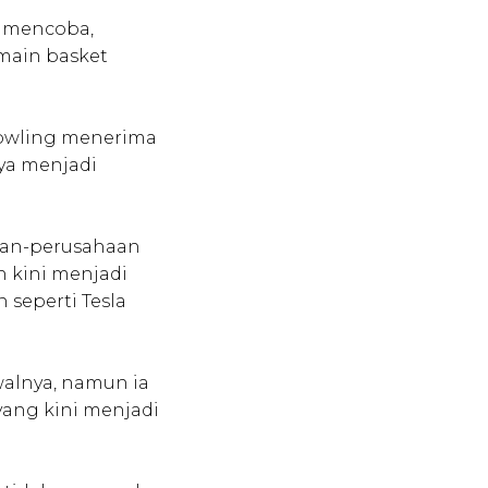
i mencoba,
emain basket
 Rowling menerima
ya menjadi
aan-perusahaan
n kini menjadi
 seperti Tesla
alnya, namun ia
yang kini menjadi