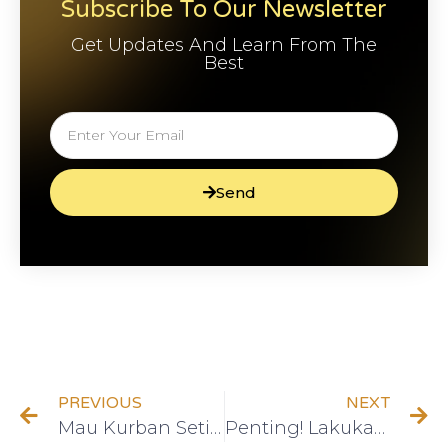
Subscribe To Our Newsletter
Get Updates And Learn From The
Best
Send
PREVIOUS
NEXT
Mau Kurban Setiap Tahun? Ini Strategi Finansial yang Bisa Dilakukan
Penting! Lakukan Ini Saat IHSG Merah