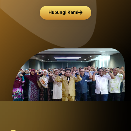
Hubungi Kami