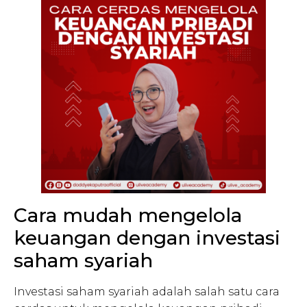
Cara mudah mengelola
keuangan dengan investasi
saham syariah
Investasi saham syariah adalah salah satu cara