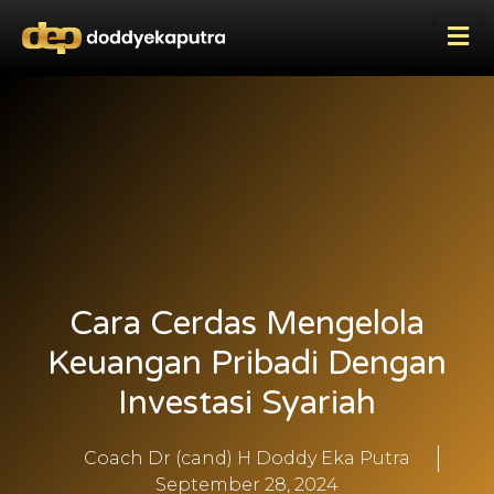
Cara Cerdas Mengelola
Keuangan Pribadi Dengan
Investasi Syariah
Coach Dr (cand) H Doddy Eka Putra
September 28, 2024