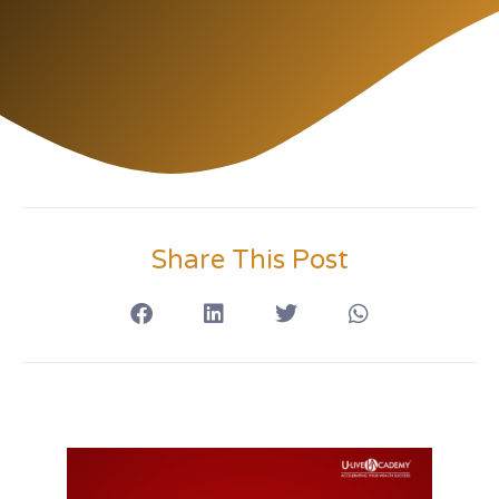
Share This Post