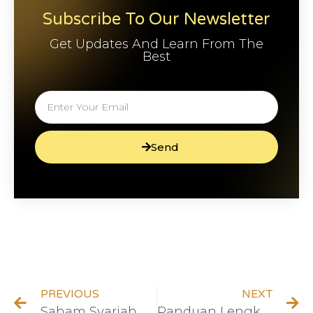
Subscribe To Our Newsletter
Get Updates And Learn From The
Best
Send
PREVIOUS
NEXT
Saham Syariah dalam Ekonomi Digital: Peluang Baru bagi Investor
Panduan Lengkap untuk Memilih Produk Investasi Syariah yang Tepat