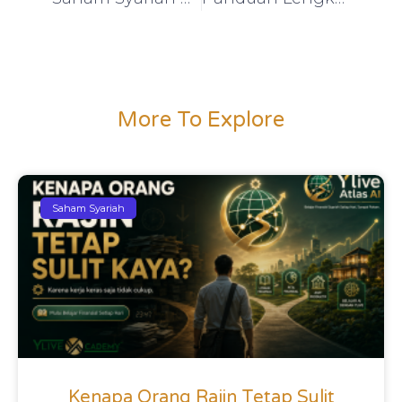
More To Explore
Saham Syariah
Kenapa Orang Rajin Tetap Sulit