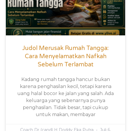
Judol Merusak Rumah Tangga:
Cara Menyelamatkan Nafkah
Sebelum Terlambat
Kadang rumah tangga hancur bukan
karena penghasilan kecil, tetapi karena
uang halal bocor ke jalan yang salah. Ada
keluarga yang sebenarnya punya
penghasilan. Tidak besar, tapi cukup
untuk makan, membayar
Coach Dr (cand) H Doddy Eka Putra
Juli 6,