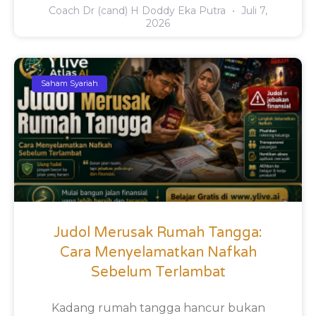
Coach Dr (cand) H Doddy Eka Putra
Juli 7,
2026
Saham Syariah
Judol Merusak Rumah Tangga:
Cara Menyelamatkan Nafkah
Sebelum Terlambat
Kadang rumah tangga hancur bukan