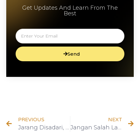
Get Updates And Learn From The
Best
Send
PREVIOUS
NEXT
Jarang Disadari, Ini 5 Hal yang Membuatmu Lebih Menarik
Jangan Salah Langkah, 3 Cara Ampuh Menatasi Konflik dengan Pasangan