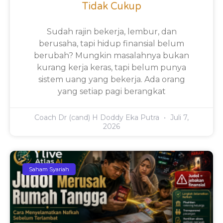
Tidak Cukup
Sudah rajin bekerja, lembur, dan
berusaha, tapi hidup finansial belum
berubah? Mungkin masalahnya bukan
kurang kerja keras, tapi belum punya
sistem uang yang bekerja. Ada orang
yang setiap pagi berangkat
Coach Dr (cand) H Doddy Eka Putra
Juli 7,
2026
Saham Syariah