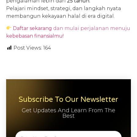
pengalaman lebih dari
25 tahun.
Pelajari mindset, strategi, dan langkah nyata
membangun kekayaan halal di era digital.
Daftar sekarang
dan mulai perjalanan menuju
kebebasan finansialmu!
Post Views:
164
Subscribe To Our Newsletter
Get Updates And Learn From The
Best