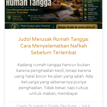
Judol Merusak Rumah Tangga:
Cara Menyelamatkan Nafkah
Sebelum Terlambat
Kadang rumah tangga hancur bukan
karena penghasilan kecil, tetapi karena
uang halal bocor ke jalan yang salah. Ada
keluarga yang sebenarnya punya
penghasilan. Tidak besar, tapi cukup
untuk makan, membayar
Coach Dr (cand) H Doddy Eka Putra
Juli 6,