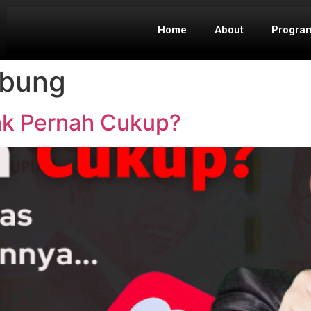
Home
About
Progra
abung
ak Pernah Cukup?