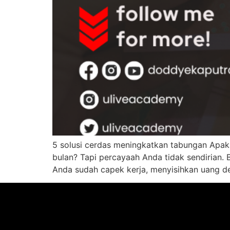
5 solusi cerdas meningkatkan tabungan Apak
bulan? Tapi percayaah Anda tidak sendiria
Anda sudah capek kerja, menyisihkan uang de